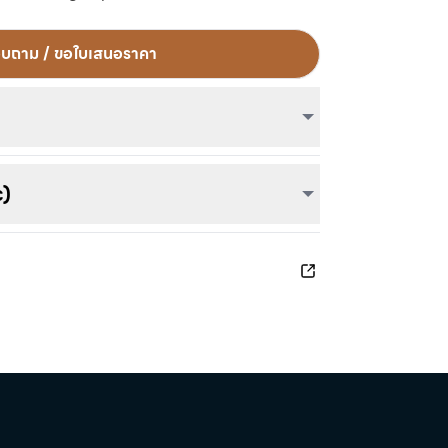
ight' meter coloring, logging and report
capability with 10 EaZy hardware - Smaart
อบถาม / ขอใบเสนอราคา
tware based SPL monitoring solution.
c)