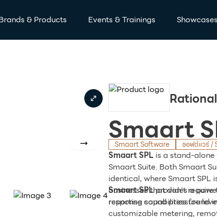
Brands & Products
Events & Trainings
Showcase
Rational
Smaart S
Smaart Software
ซอฟต์แวร์ /
Next slide
Smaart SPL
is a stand-alone 
Smaart Suite. Both Smaart S
identical, where Smaart SPL is 
businesses that don't require
Smaart SPL
provides a powerf
response capabilities found i
reporting sound pressure level
customizable metering, remot