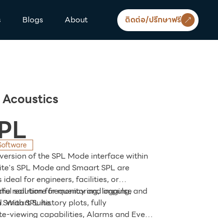
s
Blogs
About
ติดต่อ/ปรึกษาฟรี
 Acoustics
PL
 Software
version of the SPL Mode interface within
uite's SPL Mode and Smaart SPL are
ideal for engineers, facilities, or
 the real-time frequency and impulse
ul solution for monitoring, logging, and
n Smaart Suite.
. With SPL history plots, fully
e-viewing capabilities, Alarms and Event