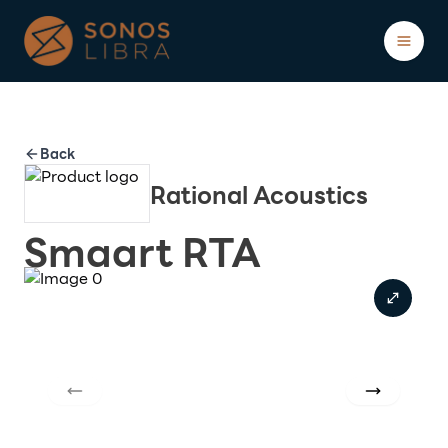
Showcases
Blogs
About
Back
Rational Acoustics
Smaart RTA
ติดต่อ/ปรึกษาฟรี
Previous slide
Next slide