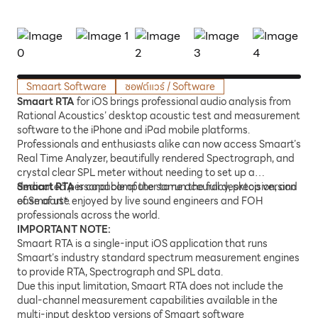
Smaart Software
ซอฟต์แวร์ / Software
Smaart RTA
for iOS brings professional audio analysis from
Rational Acoustics’ desktop acoustic test and measurement
software to the iPhone and iPad mobile platforms.
Professionals and enthusiasts alike can now access Smaart’s
Real Time Analyzer, beautifully rendered Spectrograph, and
crystal clear SPL meter without needing to set up a
dedicated personal computer to run the full desktop version
Smaart RTA
is capable of the same accuracy, precision, and
of Smaart*.
ease of use enjoyed by live sound engineers and FOH
professionals across the world.
IMPORTANT NOTE:
Smaart RTA is a single-input iOS application that runs
Smaart’s industry standard spectrum measurement engines
to provide RTA, Spectrograph and SPL data.
Due this input limitation, Smaart RTA does not include the
dual-channel measurement capabilities available in the
multi-input desktop versions of Smaart software