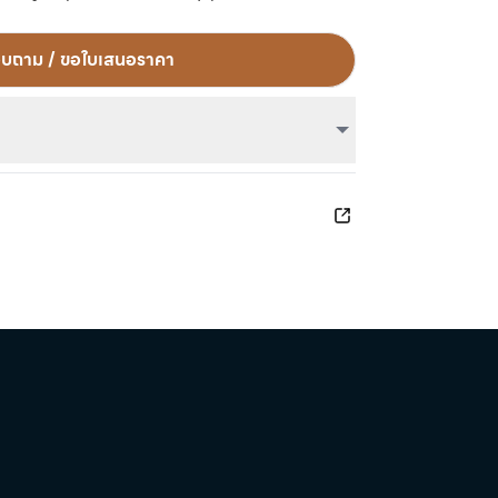
อบถาม / ขอใบเสนอราคา