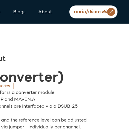
s
Blogs
About
ติดต่อ/ปรึกษาฟรี
ut
onverter)
sories
for is a converter module
MP
and
MAVEN.A
.
annels are interfaced via a DSUB-25
 and the reference level can be adjusted
 via jumper - individually per channel.