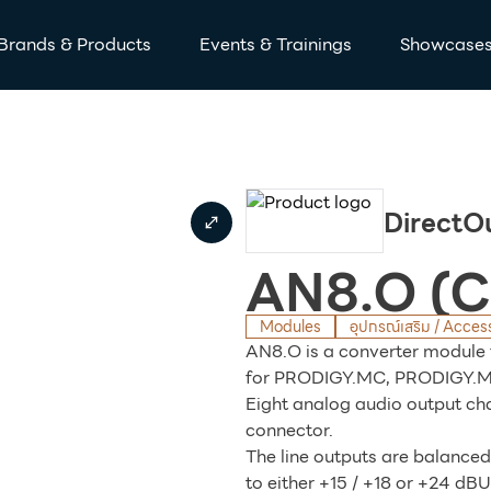
Brands & Products
Events & Trainings
Showcase
DirectO
AN8.O (C
Modules
อุปกรณ์เสริม / Acces
AN8.O is a converter module 
for
PRODIGY.MC
,
PRODIGY.
Eight analog audio output ch
connector.
The line outputs are balanced
to either +15 / +18 or +24 dBU