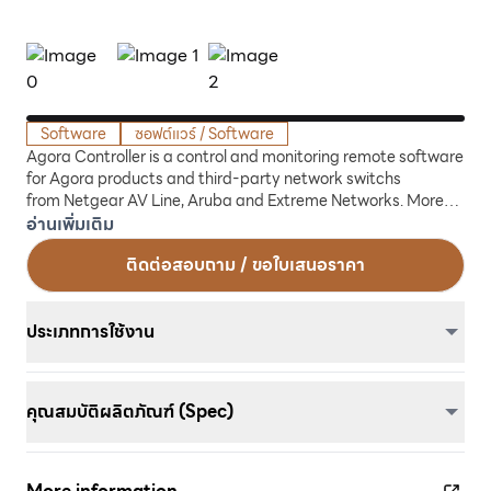
Software
ซอฟต์แวร์ / Software
Agora Controller is a control and monitoring remote software
for Agora products and third-party network switchs
from Netgear AV Line, Aruba and Extreme Networks. More
than a simplified configuration interface, Agora Controller is
อ่านเพิ่มเติม
a tool which makes possible a full interoperability of the
ติดต่อสอบถาม / ขอใบเสนอราคา
controlled devices and which gives to the technical teams
the easiest way to set-up the most powerful networks.
ประเภทการใช้งาน
คุณสมบัติผลิตภัณฑ์ (Spec)