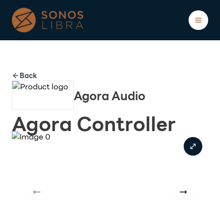
Showcases
Blogs
About
Back
Agora Audio
Agora Controller
ติดต่อ/ปรึกษาฟรี
Previous slide
Next slide