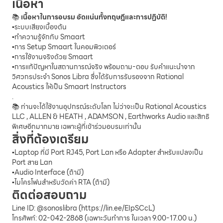
เนื้อหา
📚
เนื้อหาในการอบรม อัดแน่นทั้งทฤษฎีและการปฏิบัติ!
▪️ระบบเสียงเบื้องต้น
▪️ทำความรู้จักกับ Smaart
▪️การ Setup Smaart ในคอมพิวเตอร์
▪️การใช้งานจริงด้วย Smaart
▪️การแก้ปัญหาในสถานการณ์จริง พร้อมถาม-ตอบ รับคำแนะนำจาก
วิศวกรประจำ Sonos Libra ซึ่งได้รับการรับรองจาก Rational
Acoustics ให้เป็น Smaart Instructors
.
📚 ท่านจะได้ใช้งานอุปกรณ์ระดับโลก ไม่ว่าจะเป็น Rational Acoustics
LLC , ALLEN & HEATH , ADAMSON , Earthworks Audio และสิทธิ
พิเศษอีกมากมาย เฉพาะผู้ที่เข้าร่วมอบรมเท่านั้น
สิ่งที่ต้องเตรียม
▪️Laptop ที่มี Port RJ45, Port Lan หรือ Adapter สำหรับแปลงเป็น
Port สาย Lan
▪️Audio Interface (ถ้ามี)
▪️ไมโครโฟนสำหรับวัดค่า RTA (ถ้ามี)
ติดต่อสอบถาม
Line ID: @sonoslibra (
https://lin.ee/EIpSCcL
)
โทรศัพท์: 02-042-2868 (เฉพาะวันทำการ ในเวลา 9.00-17.00 น.)