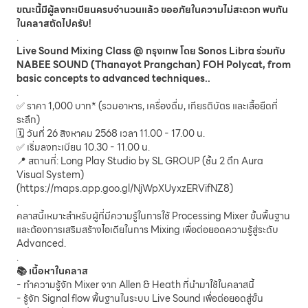
ขณะนี้มีผู้ลงทะเบียนครบจำนวนแล้ว ขออภัยในความไม่สะดวก พบกัน
ในคลาสถัดไปครับ!
.
Live Sound Mixing Class @ กรุงเทพ โดย Sonos Libra ร่วมกับ
NABEE SOUND (Thanayot Prangchan) FOH Polycat, from
basic concepts to advanced techniques..
.
✅ ราคา 1,000 บาท* (รวมอาหาร, เครื่องดื่ม, เกียรติบัตร และเสื้อยืดที่
ระลึก)
🗓 วันที่ 26 สิงหาคม 2568 เวลา 11.00 - 17.00 น.
✅ เริ่มลงทะเบียน 10.30 - 11.00 น.
📍 สถานที่: Long Play Studio by SL GROUP (ชั้น 2 ตึก Aura
Visual System)
(
https://maps.app.goo.gl/NjWpXUyxzERVifNZ8
)
.
คลาสนี้เหมาะสำหรับผู้ที่มีความรู้ในการใช้ Processing Mixer ขั้นพื้นฐาน
และต้องการเสริมสร้างไอเดียในการ Mixing เพื่อต่อยอดความรู้สู่ระดับ
Advanced.
.
📚 เนื้อหาในคลาส
- ทำความรู้จัก Mixer จาก Allen & Heath ที่นำมาใช้ในคลาสนี้
- รู้จัก Signal flow พื้นฐานในระบบ Live Sound เพื่อต่อยอดสู่ขั้น