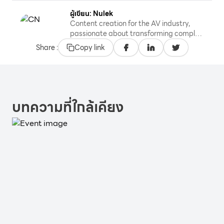
ผู้เขียน: Nulek
Content creation for the AV industry,
passionate about transforming complex
technologies into engaging stories.
Share :
Copy link
บทความที่ใกล้เคียง