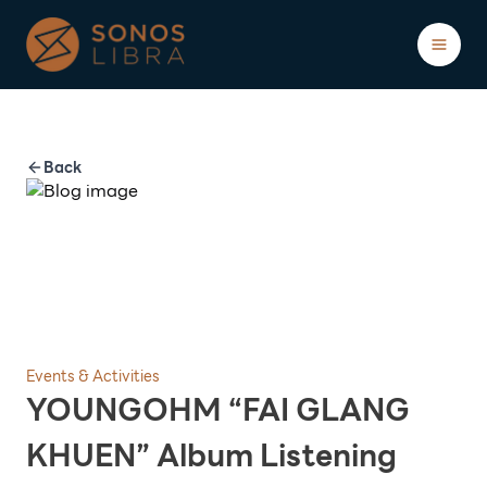
Showcases
Blogs
About
Back
ติดต่อ/ปรึกษาฟรี
Events & Activities
YOUNGOHM “FAI GLANG
KHUEN” Album Listening