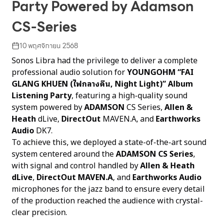
Party Powered by Adamson
CS-Series
10 พฤศจิกายน 2568
Sonos Libra had the privilege to deliver a complete
professional audio solution for
YOUNGOHM “FAI
GLANG KHUEN (ไฟกลางคืน, Night Light)” Album
Listening Party
, featuring a high-quality sound
system powered by
ADAMSON
CS Series,
Allen &
Heath
dLive,
DirectOut
MAVEN.A, and
Earthworks
Audio
DK7.
To achieve this, we deployed a state-of-the-art sound
system centered around the
ADAMSON CS Series
,
with signal and control handled by
Allen & Heath
dLive
,
DirectOut MAVEN.A
, and
Earthworks Audio
microphones for the jazz band to ensure every detail
of the production reached the audience with crystal-
clear precision.